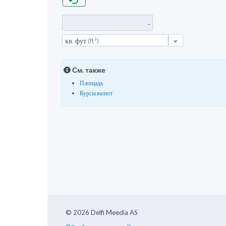
cached
См. также
Площадь
Курсы валют
© 2026 Delfi Meedia AS