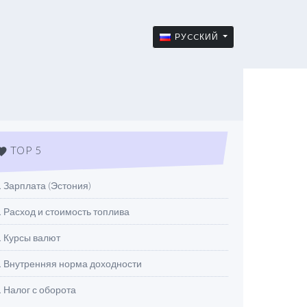
РУCCКИЙ
TOP 5
orite
. Зарплата (Эстония)
. Расход и стоимость топлива
. Курсы валют
. Внутренняя норма доходности
. Налог с оборота