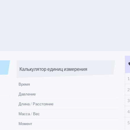
fav
Калькулятор единиц измерения
1
Время
2
Давление
3
Длина / Расстояние
4
Масса / Вес
5
Момент