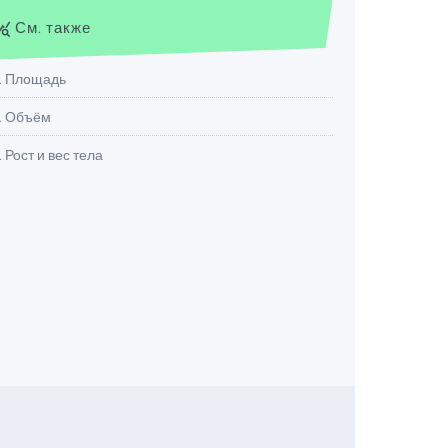
См. также
y_stats
. Площадь
. Объём
. Рост и вес тела