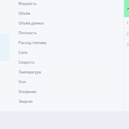
Мощность
quer
Объём
1
Объём данных
Плотность
2
Расход топлива
3
Сила
Скорость
Температура
Угол
Ускорение
Энергия