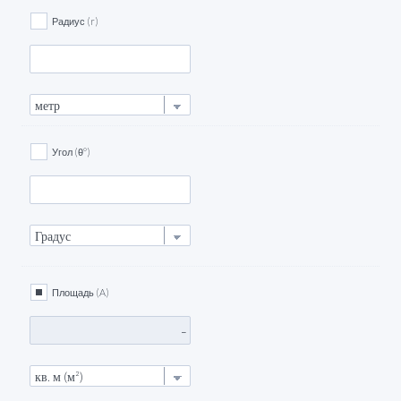
Радиус (r)
Угол (θ°)
Площадь (A)