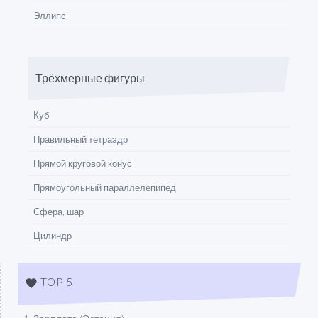
Эллипс
Трёхмерные фигуры
Куб
Правильный тетраэдр
Прямой круговой конус
Прямоугольный параллелепипед
Сфера, шар
Цилиндр
TOP 5
favorite